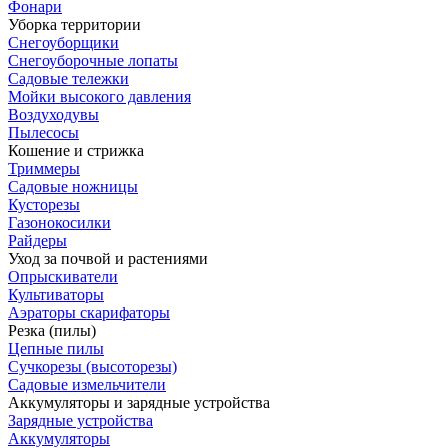
Фонари
Уборка территории
Снегоуборщики
Снегоуборочные лопаты
Садовые тележки
Мойки высокого давления
Воздуходувы
Пылесосы
Кошение и стрижка
Триммеры
Садовые ножницы
Кусторезы
Газонокосилки
Райдеры
Уход за почвой и растениями
Опрыскиватели
Культиваторы
Аэраторы скарифаторы
Резка (пилы)
Цепные пилы
Сучкорезы (высоторезы)
Садовые измельчители
Аккумуляторы и зарядные устройства
Зарядные устройства
Аккумуляторы