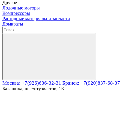
Другое
Лодочные моторы
Компрессоры
Расходные материалы и запчасти
Домкраты
Москва: +7(926)636-32-31
Брянск: +7(920)837-68-37
Балашиха, ш. Энтузиастов, 1Б