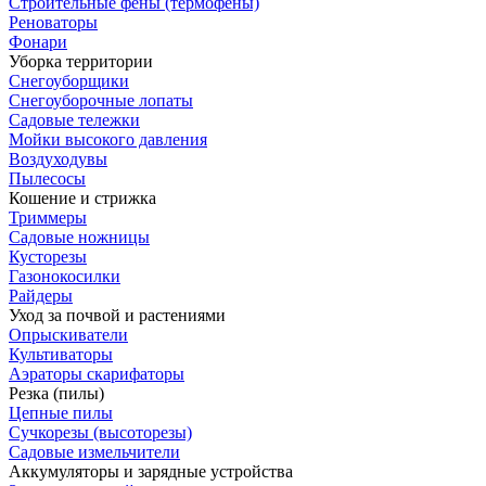
Строительные фены (термофены)
Реноваторы
Фонари
Уборка территории
Снегоуборщики
Снегоуборочные лопаты
Садовые тележки
Мойки высокого давления
Воздуходувы
Пылесосы
Кошение и стрижка
Триммеры
Садовые ножницы
Кусторезы
Газонокосилки
Райдеры
Уход за почвой и растениями
Опрыскиватели
Культиваторы
Аэраторы скарифаторы
Резка (пилы)
Цепные пилы
Сучкорезы (высоторезы)
Садовые измельчители
Аккумуляторы и зарядные устройства