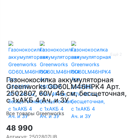
Ещё 2
Газонокосилка аккумуляторная
Greenworks GD60LM46HPK4 Арт.
2502807, 60V, 46 см, бесщеточная,
с 1хАКБ 4 Ач. и ЗУ
Все товары Greenworks
48 990
Артикул:
2502807UB