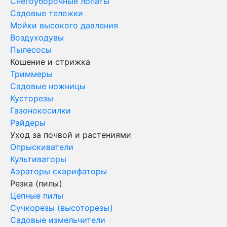
Снегоуборочные лопаты
Садовые тележки
Мойки высокого давления
Воздуходувы
Пылесосы
Кошение и стрижка
Триммеры
Садовые ножницы
Кусторезы
Газонокосилки
Райдеры
Уход за почвой и растениями
Опрыскиватели
Культиваторы
Аэраторы скарифаторы
Резка (пилы)
Цепные пилы
Сучкорезы (высоторезы)
Садовые измельчители