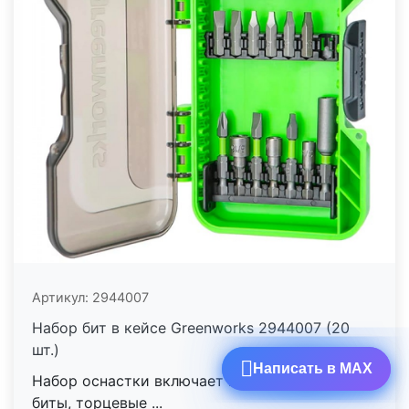
Артикул:
2944007
Набор бит в кейсе Greenworks 2944007 (20
шт.)
Написать в MAX
Написать в MAX
Набор оснастки включает 20 шт. аксессуаров:
биты, торцевые ...