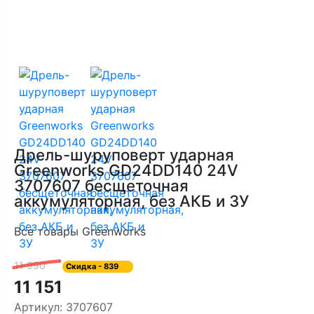
Дрель-шуруповерт ударная
Greenworks GD24DD140 24V
3707607 бесщеточная
аккумуляторная, без АКБ и ЗУ
Все товары Greenworks
11 990
Скидка
- 839
11 151
Артикул:
3707607