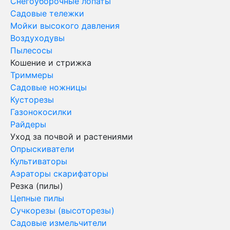
Снегоуборочные лопаты
Садовые тележки
Мойки высокого давления
Воздуходувы
Пылесосы
Кошение и стрижка
Триммеры
Садовые ножницы
Кусторезы
Газонокосилки
Райдеры
Уход за почвой и растениями
Опрыскиватели
Культиваторы
Аэраторы скарифаторы
Резка (пилы)
Цепные пилы
Сучкорезы (высоторезы)
Садовые измельчители