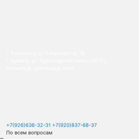
г. Балашиха, ш. Энтузиастов, 1Б
г. Брянск, ул. Красноармейская д.100 ТЦ
Мельница, цокольный этаж
+7(926)636-32-31
+7(920)837-68-37
По всем вопросам