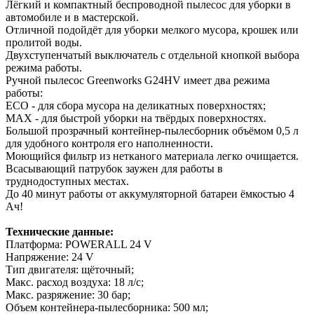
Лёгкий и компактный беспроводной пылесос для уборки в
автомобиле и в мастерской.
Отличной подойдёт для уборки мелкого мусора, крошек или
пролитой воды.
Двухступенчатый выключатель с отдельной кнопкой выбора
режима работы.
Ручной пылесос Greenworks G24HV имеет два режима
работы:
ECO - для сбора мусора на деликатных поверхностях;
MAX - для быстрой уборки на твёрдых поверхностях.
Большой прозрачный контейнер-пылесборник объёмом 0,5 л
для удобного контроля его наполненности.
Моющийся фильтр из нетканого материала легко очищается.
Всасывающий патрубок заужен для работы в
труднодоступных местах.
До 40 минут работы от аккумуляторной батареи ёмкостью 4
Ач!
Технические данные:
Платформа: POWERALL 24 V
Напряжение: 24 V
Тип двигателя: щёточный;
Макс. расход воздуха: 18 л/с;
Макс. разряжение: 30 бар;
Объем контейнера-пылесборника: 500 мл;