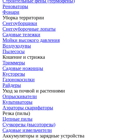
Строительные фены (термофены)
Реноваторы
Фонари
Уборка территории
Снегоуборщики
Снегоуборочные лопаты
Садовые тележки
Мойки высокого давления
Воздуходувы
Пылесосы
Кошение и стрижка
Триммеры
Садовые ножницы
Кусторезы
Газонокосилки
Райдеры
Уход за почвой и растениями
Опрыскиватели
Культиваторы
Аэраторы скарифаторы
Резка (пилы)
Цепные пилы
Сучкорезы (высоторезы)
Садовые измельчители
Аккумуляторы и зарядные устройства