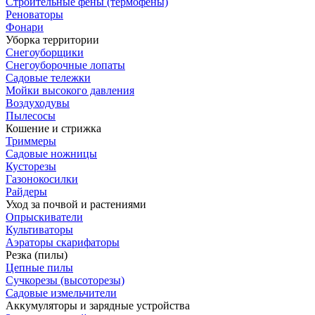
Строительные фены (термофены)
Реноваторы
Фонари
Уборка территории
Снегоуборщики
Снегоуборочные лопаты
Садовые тележки
Мойки высокого давления
Воздуходувы
Пылесосы
Кошение и стрижка
Триммеры
Садовые ножницы
Кусторезы
Газонокосилки
Райдеры
Уход за почвой и растениями
Опрыскиватели
Культиваторы
Аэраторы скарифаторы
Резка (пилы)
Цепные пилы
Сучкорезы (высоторезы)
Садовые измельчители
Аккумуляторы и зарядные устройства